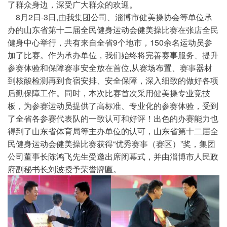
了群众身边，深受广大群众的欢迎。
8月2日-3日,由我集团公司、淄博市健美操协会等单位承
办的山东省第十二届全民健身运动会健美操比赛在张店全民
健身中心举行，共有来自全省9个地市，150余名运动员参
加了比赛。作为承办单位，我们始终将完善赛事服务、提升
参赛体验和保障赛事安全放在首位,从赛场布置、赛事器材
到核酸检测再到食宿安排、安全保障，深入细致的做好各项
后勤保障工作。同时，本次比赛首次采用健美操专业竞技
板，为参赛运动员提供了高标准、专业化的参赛体验，受到
了全省各参赛代表队的一致认可和好评！出色的办赛能力也
得到了山东省体育局等主办单位的认可，山东省第十二届全
民健身运动会健美操比赛获得“优秀赛事（赛区）”奖，集团
公司董事长陈鸿飞先生受邀出席闭幕式，并由淄博市人民政
府副秘书长刘波授予荣誉牌匾。